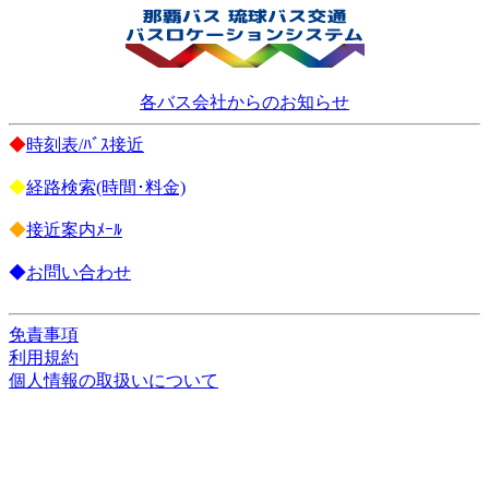
各バス会社からのお知らせ
◆
時刻表/ﾊﾞｽ接近
◆
経路検索(時間･料金)
◆
接近案内ﾒｰﾙ
◆
お問い合わせ
免責事項
利用規約
個人情報の取扱いについて